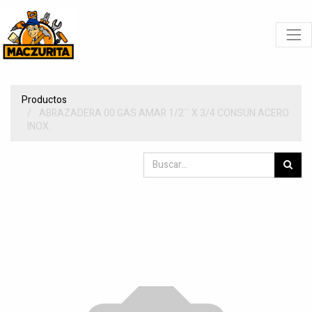
Productos
ABRAZADERA 00 GAS AMAR 1/2´´ X 3/4 CONSUN ACERO
INOX.