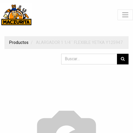
Productos
ALARGADOR 1 1/4´´ FLEXIBLE YETKA Y125947