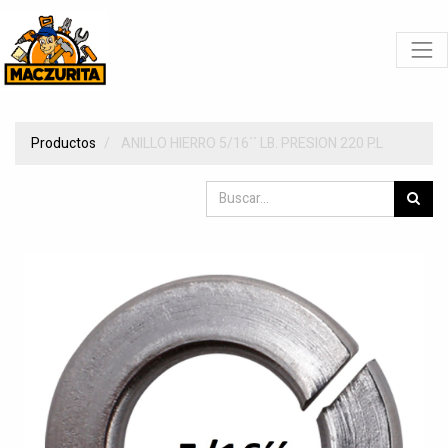
Productos
ANILLO HIERRO 5/16´´ LB. PRESION 220 P.L